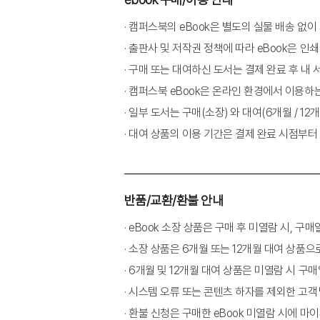
2장 게슈탈트 상담의 배경: 게슈탈트 상담의 
· 캠퍼스북의 eBook은 별도의 실물 배송 없
1. Sigmund Freud의 고전 정신분석: 전이
· 출판사 및 저작권 정책에 따라 eBook은 인쇄
2. Wilhelm Reich의 신체 이론: 말의 내용
· 구매 또는 대여하신 도서는 결제 완료 후 내
3. Salomo Friedlaender: 제로 센터와 양
· 캠퍼스북 eBook은 온라인 환경에서 이용하
4. Kurt Goldstein의 유기체 이론: 유기체의 
· 일부 도서는 구매(소장) 와 대여(6개월 / 1
5. 게슈탈트 심리학: 전체는 부분의 합보다 크
· 대여 상품의 이용 기간은 결제 완료 시점부터
3장 Perls의 한계와 현대 게슈탈트 상담
1. Perls의 한계와 펄스이즘
반품/교환/환불 안내
2. 게슈탈트 상담에 대한 흔한 오해
3. Perls 이후: 현대 게슈탈트 상담
· eBook 소장 상품은 구매 후 미열람 시, 
· 소장 상품은 6개월 또는 12개월 대여 상품으
4장 게슈탈트 상담의 이론적 토대
· 6개월 및 12개월 대여 상품은 미열람 시 구
1. 장 이론: 모든 것은 장에 속해 있다
· 시스템 오류 또는 콘텐츠 하자를 제외한 고
2. 현상학적 방법론: ‘지금 여기’에서 ‘주어진 
· 환불 신청은 구매한 eBook 미열람 시에 