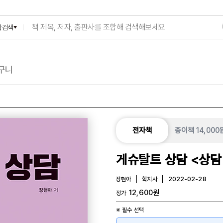
합검색
구니
종이책
14,000
전자책
게슈탈트 상담 <상담
11>
장현아
학지사
2022-02-28
12,600
원
정가
※ 필수 선택