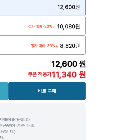
12,600
원
10,080
원
정가 대비 -20%↓
8,820
원
정가 대비 -30%↓
12,600
원
11,340
원
쿠폰 적용가
바로 구매
및 환불이 불가능합니다.
후 신중하게 구매해 주세요.
가능합니다.)
다.