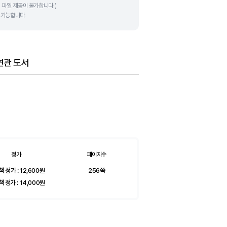
 파일 제공이 불가합니다.)
용 가능합니다.
연관 도서
정가
페이지수
 정가 :
12,600
원
256쪽
 정가 :
14,000
원