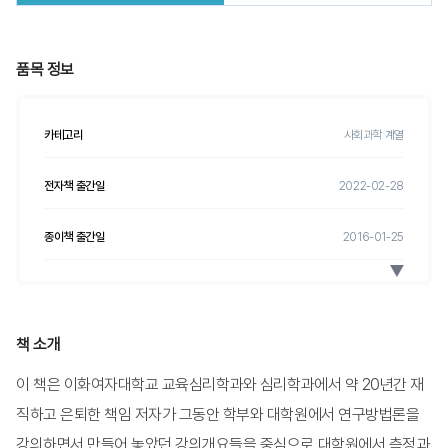
품목 정보
카테고리
사회과학 계열
전자책 출간일
2022-02-28
종이책 출간일
2016-01-25
전자책 ISBN
9788999787737
종이책 ISBN
9788999708572
책 소개
이 책은 이화여자대학교 교육심리학과와 심리학과에서 약 20년간 재
전자책 정가
18,000
원
직하고 은퇴한 책임 저자가 그동안 학부와 대학원에서 연구방법론을
종이책 정가
20,000
원
강의하면서 만들어 놓았던 강의개요들을 중심으로 대학원에서 측정과