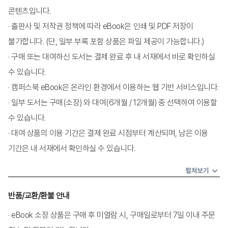
콘텐츠입니다.
II. 연구문제와 가설
· 출판사 및 저작권 정책에 따라 eBook은 인쇄 및 PDF 저장이
III. 문헌 탐색
불가합니다. (단, 일부 부록 포함 상품은 파일 제공이 가능합니다.)
IV. 표본 추출
· 구매 또는 대여하신 도서는 결제 완료 후 내 서재에서 바로 확인하실
V. 연구계획서
수 있습니다.
VI. 연구윤리
· 캠퍼스북 eBook은 온라인 환경에서 이용하는 웹 기반 서비스입니다.
핵심개념
· 일부 도서는 구매(소장) 와 대여(6개월 / 12개월) 중 선택하여 이용할
수 있습니다.
제3장 측정과 검사
· 대여 상품의 이용 기간은 결제 완료 시점부터 계산되며, 남은 이용
I. 측정
기간은 내 서재에서 확인하실 수 있습니다.
II. 검사
III. 심리검사 개발 절차
펼쳐보기
IV. 검사점수 유형과 해석
반품/교환/환불 안내
V. 검사의 양호도 분석
VI. 심리검사의 종류
· eBook 소장 상품은 구매 후 미열람 시, 구매일로부터 7일 이내 주문
VII. 심리측정학의 최근 동향