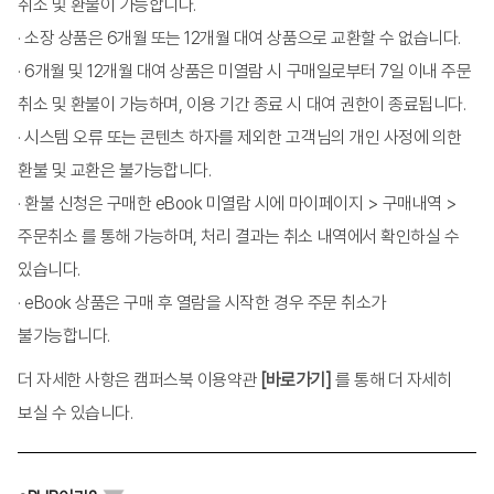
취소 및 환불이 가능합니다.
VIII. 심리검사 개발 및 사용 시 고려사항
· 소장 상품은 6개월 또는 12개월 대여 상품으로 교환할 수 없습니다.
핵심개념
· 6개월 및 12개월 대여 상품은 미열람 시 구매일로부터 7일 이내 주문
취소 및 환불이 가능하며, 이용 기간 종료 시 대여 권한이 종료됩니다.
제4장 양적 연구
· 시스템 오류 또는 콘텐츠 하자를 제외한 고객님의 개인 사정에 의한
I. 설문지법
환불 및 교환은 불가능합니다.
II. 사회측정법
· 환불 신청은 구매한 eBook 미열람 시에 마이페이지 > 구매내역 >
III. 의미변별법
주문취소 를 통해 가능하며, 처리 결과는 취소 내역에서 확인하실 수
IV. Q 기법
있습니다.
V. 메타분석
· eBook 상품은 구매 후 열람을 시작한 경우 주문 취소가
VI. 빅데이터 분석
불가능합니다.
VII. 조사 실시와 회수율
더 자세한 사항은 캠퍼스북 이용약관
[바로가기]
를 통해 더 자세히
핵심개념
보실 수 있습니다.
제5장 질적 연구