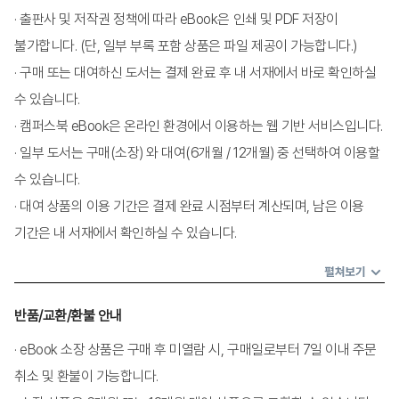
			2. 프로그램 기획의 특성과 원리
· 출판사 및 저작권 정책에 따라 eBook은 인쇄 및 PDF 저장이
			3. 기획 과정
			4. 우선순위와 의사결정
불가합니다. (단, 일부 부록 포함 상품은 파일 제공이 가능합니다.)
· 구매 또는 대여하신 도서는 결제 완료 후 내 서재에서 바로 확인하실
제5장 프로그램 요구 측정
			1. 프로그램 요구의 개념
수 있습니다.
			2. 프로그램 요구 분석의 필요성과 방법
· 캠퍼스북 eBook은 온라인 환경에서 이용하는 웹 기반 서비스입니다.
제6장 우선순위 설정과 의사결정
· 일부 도서는 구매(소장) 와 대여(6개월 / 12개월) 중 선택하여 이용할
			1. 우선순위 설정의 개념과 기준
수 있습니다.
			2. 의사결정의 개념 및 유형
· 대여 상품의 이용 기간은 결제 완료 시점부터 계산되며, 남은 이용
제7장 평생교육 프로그램 목적과 목표 설정
			1. 평생교육 프로그램 목표 설정
기간은 내 서재에서 확인하실 수 있습니다.
			2. 프로그램 목표의 분류
			3. 프로그램 목표의 진술방법
펼쳐보기
제8장 평생교육 프로그램 설계
			1. 평생교육 프로그램 설계의 개념과 원리
반품/교환/환불 안내
			2. 프로그램 내용 선정 원리와 방법
			3. 학습목표 설정 방법
· eBook 소장 상품은 구매 후 미열람 시, 구매일로부터 7일 이내 주문
			4. 교수설계
취소 및 환불이 가능합니다.
			5. 평가설계