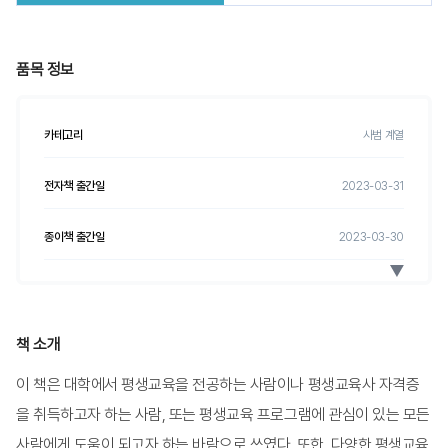
품목 정보
카테고리
사범 계열
전자책 출간일
2023-03-31
종이책 출간일
2023-03-30
전자책 ISBN
9788999793325
종이책 ISBN
9788999728754
책 소개
이 책은 대학에서 평생교육을 전공하는 사람이나 평생교육사 자격증
전자책 정가
19,000
원
을 취득하고자 하는 사람, 또는 평생교육 프로그램에 관심이 있는 모든
종이책 정가
19,000
원
사람에게 도움이 되고자 하는 바람으로 쓰였다. 또한, 다양한 평생교육