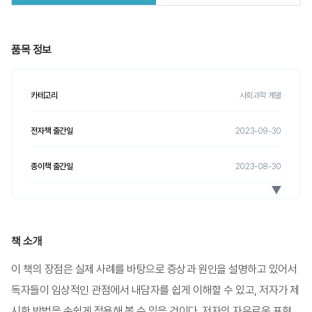
품목 정보
카테고리
사회과학 계열
전자책 출간일
2023-09-30
종이책 출간일
2023-08-30
전자책 ISBN
9788999779749
종이책 ISBN
9788999729539
책 소개
이 책의 장점은 실제 사례를 바탕으로 증상과 원인을 설명하고 있어서
전자책 정가
24,000
원
독자들이 임상적인 관점에서 내담자를 쉽게 이해할 수 있고, 저자가 제
종이책 정가
24,000
원
시한 방법을 손쉽게 적용해 볼 수 있을 것이다. 저자의 자유로운 표현