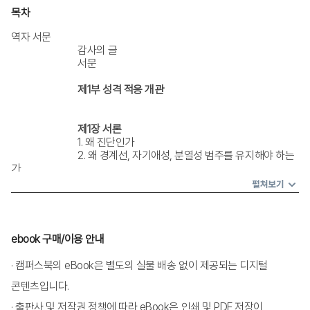
목차
역자 서문
			감사의 글
			서문
제1부 성격 적응 개관
제1장 서론
			1. 왜 진단인가
			2. 왜 경계선, 자기애성, 분열성 범주를 유지해야 하는
가
			3. 왜 이런 시도를 해야 하는가
펼쳐보기
			4. 대인관계 게슈탈트
			5. 나의 치료 미션
			6. 이 책의 목표
ebook 구매/이용 안내
제2장 사랑, 찬사, 안전: 경계선, 자기애성, 분열성 성
· 캠퍼스북의 eBook은 별도의 실물 배송 없이 제공되는 디지털
격 적응의 게슈탈트 진단 시스템
콘텐츠입니다.
			1. 대인관계 게슈탈트
			2. 진단
· 출판사 및 저작권 정책에 따라 eBook은 인쇄 및 PDF 저장이