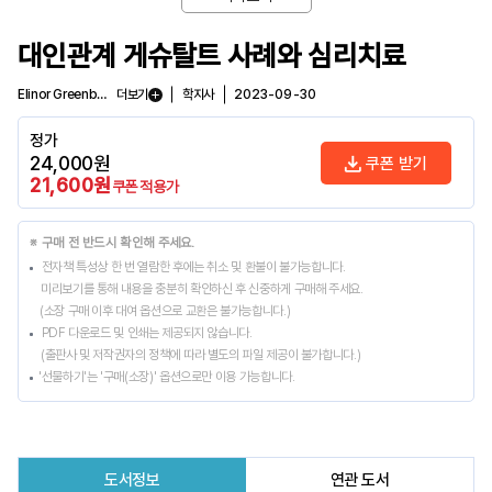
대인관계 게슈탈트 사례와 심리치료
Elinor Greenberg, 윤인, 류경숙, 원용희
더보기
학지사
2023-09-30
정가
24,000
원
쿠폰 받기
21,600
원
쿠폰 적용가
※ 구매 전 반드시 확인해 주세요.
전자책 특성상 한 번 열람한 후에는 취소 및 환불이 불가능합니다.
미리보기를 통해 내용을 충분히 확인하신 후 신중하게 구매해 주세요.
(소장 구매 이후 대여 옵션으로 교환은 불가능합니다.)
PDF 다운로드 및 인쇄는 제공되지 않습니다.
(출판사 및 저작권자의 정책에 따라 별도의 파일 제공이 불가합니다.)
'선물하기'는 '구매(소장)' 옵션으로만 이용 가능합니다.
도서정보
연관 도서