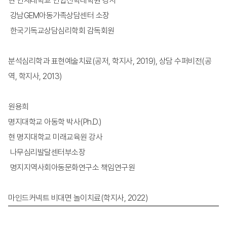
현 연세대학교 연합신학대학원 강사
강남GEM아동가족상담센터 소장
한국기독교상담심리학회 감독회원
분석심리학과 표현예술치료(공저, 학지사, 2019), 상담 수퍼비전(공
역, 학지사, 2013)
원용희
명지대학교 아동학 박사(Ph.D.)
현 명지대학교 미래교육원 강사
나무심리발달센터부소장
명지지역사회아동문화연구소 책임연구원
마인드커넥트 비대면 놀이치료(학지사, 2022)