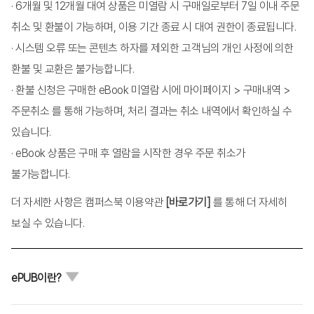
· 6개월 및 12개월 대여 상품은 미열람 시 구매일로부터 7일 이내 주문
			4. 변별적 진단
			5. 맺음말
취소 및 환불이 가능하며, 이용 기간 종료 시 대여 권한이 종료됩니다.
· 시스템 오류 또는 콘텐츠 하자를 제외한 고객님의 개인 사정에 의한
제5장 스플래시!(Splash, 첨벙) 내담자의 문제가 다른 
환불 및 교환은 불가능합니다.
사람에게 영향을 미치는 경우
			1. 높은 스플래시 내담자 이슈의 특징
· 환불 신청은 구매한 eBook 미열람 시에 마이페이지 > 구매내역 >
			2. 스플래시를 어떻게 예측할 수 있는가
주문취소 를 통해 가능하며, 처리 결과는 취소 내역에서 확인하실 수
			3. 스플래시 게슈탈트
			4. 성격 적응과 스플래시
있습니다.
			5. 성격 적응: 높은 스플래시가 아님
· eBook 상품은 구매 후 열람을 시작한 경우 주문 취소가
			6. 치료자를 지치게 만드는 반복되는 스플래시
			7. 스플래시 수준이 중요한 이유
불가능합니다.
			8. 스플래시를 이해함으로써 얻을 수 있는 혜택: 예측 
가능성
더 자세한 사항은 캠퍼스북 이용약관
[바로가기]
를 통해 더 자세히
			9. 치료상의 딜레마
			10. 결론
보실 수 있습니다.
제2부 경계선 성격 적응
ePUB이란?
제6장 경계선 내담자 치유하기