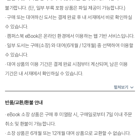
			3. 내담자의 전경이 무엇인지 어떻게 아는가
			4. 내담자는 내 치료실과 나의 어떤 점에 관심을 갖는
불가합니다. (단, 일부 부록 포함 상품은 파일 제공이 가능합니다.)
가
· 구매 또는 대여하신 도서는 결제 완료 후 내 서재에서 바로 확인하실
			5. 내담자를 향해 느끼는 감정
			6. 체험 작업
수 있습니다.
			7. 요약
· 캠퍼스북 eBook은 온라인 환경에서 이용하는 웹 기반 서비스입니다.
· 일부 도서는 구매(소장) 와 대여(6개월 / 12개월) 중 선택하여 이용할
제3장 경계선, 자기애성, 분열성 성격 적응에 관한 간
략한 안내 I
수 있습니다.
			1. 개요
· 대여 상품의 이용 기간은 결제 완료 시점부터 계산되며, 남은 이용
			2. 성격장애란 무엇인가
			3. 성격 적응이라는 개념의 발달과정에 대한 간략한 
기간은 내 서재에서 확인하실 수 있습니다.
소개
			4. 어떻게 성격 적응을 하게 되는가
펼쳐보기
			5. 진단
			6. 성격 적응 내담자 치료의 일반 지침
반품/교환/환불 안내
제4장 경계선, 자기애성, 분열성 성격 적응에 관한 간
· eBook 소장 상품은 구매 후 미열람 시, 구매일로부터 7일 이내 주문
략한 안내 II
취소 및 환불이 가능합니다.
			1. 경계선 내담자
			2. 자기애성 내담자
· 소장 상품은 6개월 또는 12개월 대여 상품으로 교환할 수 없습니다.
			3. 분열성 내담자