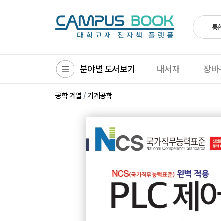
통
분야별 도서보기
내서재
장바
/
공학 계열
기계공학