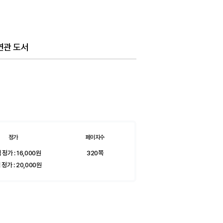
연관 도서
정가
페이지수
 정가 :
16,000
원
320쪽
 정가 :
20,000
원