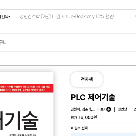
합검색
구니
전자책
PLC 제어기술
김원회, 김준식, 남대훈
더보기
성안당
16,000
원
정가
※ 필수 선택