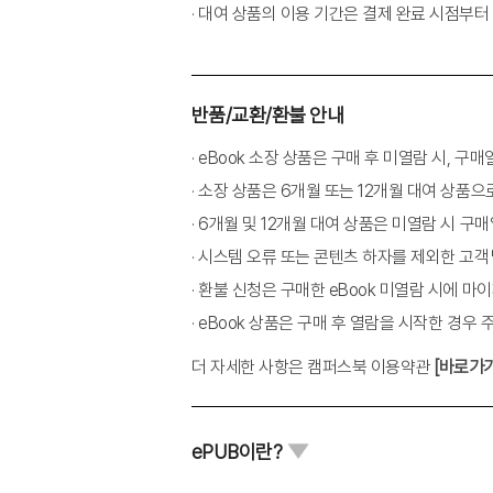
· 대여 상품의 이용 기간은 결제 완료 시점부터
03 PLC 명령어 이해하기
04 제어조건 결정하기
05 PLC 기본 프로그래밍하기
반품/교환/환불 안내
06 유?공압 실린더 제어하기
07 유도전동기 제어하기
· eBook 소장 상품은 구매 후 미열람 시, 
08 에어 실린더의 순서작동회로
· 소장 상품은 6개월 또는 12개월 대여 상품으
· 6개월 및 12개월 대여 상품은 미열람 시 구
학습 03 | 시뮬레이션하기
· 시스템 오류 또는 콘텐츠 하자를 제외한 고
01 시뮬레이션과 프로그램 에러 판단
· 환불 신청은 구매한 eBook 미열람 시에 
02 트레이너를 사용한 시뮬레이션
· eBook 상품은 구매 후 열람을 시작한 경우
03 소프트웨어 시뮬레이션하기
더 자세한 사항은 캠퍼스북 이용약관
[바로가
04 트레이너 시뮬레이션하기
학습 04 | 프로그램 수정 ? 보완하기
ePUB이란?
01 프로그램 수정?보완