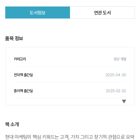
도서정보
연관 도서
품목 정보
카테고리
경상 계열
전자책 출간일
2025-04-30
종이책 출간일
2025-02-20
전자책 ISBN
9791193667804
종이책 ISBN
9791193667163
책 소개
현대 마케팅의 핵심 키워드는 고객, 가치 그리고 장기적 관점으로 요약
전자책 정가
17,000
원