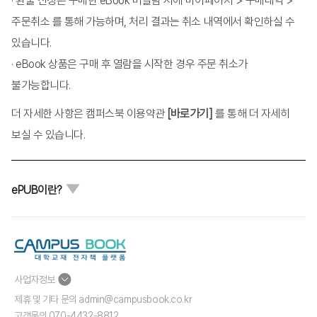
· 환불 신청은 구매한 eBook 미열람 시에 마이페이지 > 구매내역 >
제6장 고객 자산의 측정 개념
주문취소 를 통해 가능하며, 처리 결과는 취소 내역에서 확인하실 수
1. 고객 자산 추정 방법과 예시
있습니다.
2. 기업 공개 자료를 활용한 고객 자산 측정 개념
· eBook 상품은 구매 후 열람을 시작한 경우 주문 취소가
3. 설문 조사를 활용한 고객 자산 측정 개념
불가능합니다.
더 자세한 사항은 캠퍼스북 이용약관
[바로가기]
를 통해 더 자세히
제7장 고객 자산의 측정 실습
보실 수 있습니다.
1. 기업 공개 자료를 활용한 고객 자산 측정 실습
2. 설문 조사를 활용한 고객 자산 추정 모형
ePUB이란?
제8장 고객 관계 관리를 위한 마케팅 애널리틱스 활용 사례
1. 고객 자산과 기업 수익성의 관계 분석 사례 1
2. 고객 자산과 기업 수익성의 관계 분석 사례 2
3. 경쟁 상황에서 고객 자산이 기업 성과에 미치는 동적인 효과
사업자정보
4. 고객 관계 관리 활동의 전략적 효과
제휴 및 기타 문의 admin@campusbook.co.kr
5. 설문 조사를 활용한 고객 가치 측정 사례
고객문의 070-4432-8812