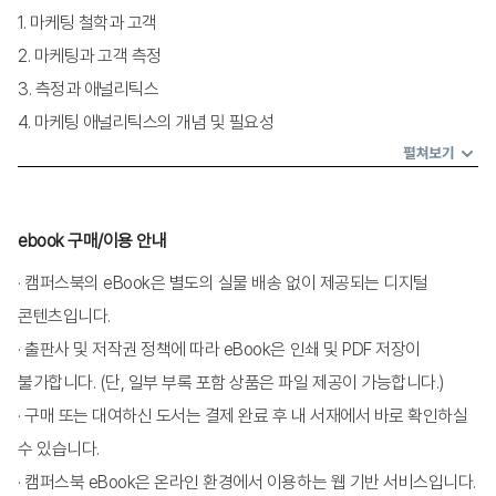
1. 마케팅 철학과 고객
2. 마케팅과 고객 측정
3. 측정과 애널리틱스
4. 마케팅 애널리틱스의 개념 및 필요성
5. 마케팅 애널리틱스의 유형
펼쳐보기
6. 전통적 조사와 고객 애널리틱스의 비교
ebook 구매/이용 안내
제2장 마케팅 측정 지표의 종류와 한계
· 캠퍼스북의 eBook은 별도의 실물 배송 없이 제공되는 디지털
1. 시장 점유율과 성장률
콘텐츠입니다.
2. 고객 획득 측정 지표
· 출판사 및 저작권 정책에 따라 eBook은 인쇄 및 PDF 저장이
3. 고객 관계 측정 지표
불가합니다. (단, 일부 부록 포함 상품은 파일 제공이 가능합니다.)
4. 고객 구매 측정 지표
· 구매 또는 대여하신 도서는 결제 완료 후 내 서재에서 바로 확인하실
5. 단순 고객 측정 기법: RFM 모형
수 있습니다.
· 캠퍼스북 eBook은 온라인 환경에서 이용하는 웹 기반 서비스입니다.
제3장 고객 관계 관리와 고객 가치