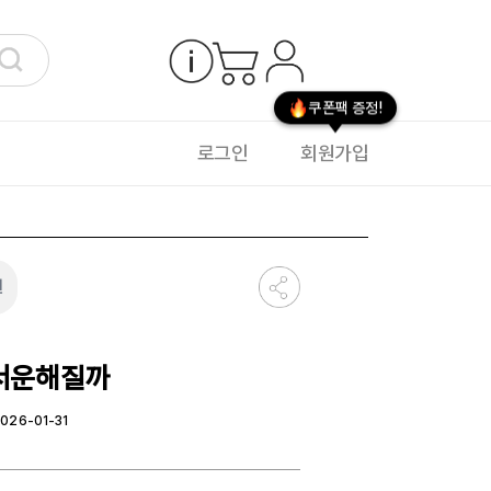
쿠폰팩 증정!
로그인
회원가입
원
 서운해질까
026-01-31