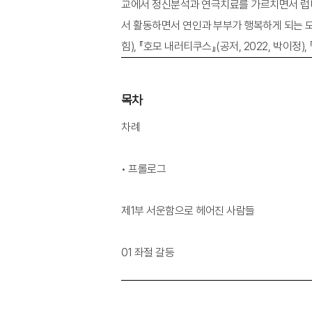
교에서 정신분석과 연극치료를 가르치면서 럽디
서 활동하면서 연인과 부부가 행복하게 되는 모습을
힘), 『호모 내러티쿠스』(공저, 2022, 박이정)
목차
차례
• 프롤로그
제1부 서운함으로 헤어진 사람들
01 좌절 갈등
사랑받고 싶었을 뿐인데
너 때문에 내 꿈을 포기했어