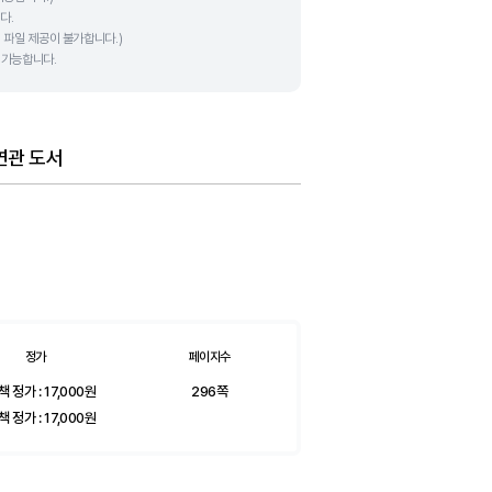
다.
 파일 제공이 불가합니다.)
용 가능합니다.
연관 도서
정가
페이지수
책 정가 :
17,000
원
296쪽
책 정가 :
17,000
원