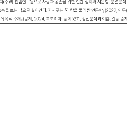
(주)의 전임연구원으로 사랑과 공존을 위한 인간 심리와 서운함, 분열분석
 보는 낙으로 살아간다. 저서로는 『라캉을 둘러싼 인문학』(2022, 연두), 
, 『유목적 주체』(공저, 2024, 북코리아) 등이 있고, 정신분석과 이혼, 갈등 