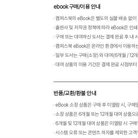
서운함은 어디에서 생겼을까
ebook 구매/이용 안내
· 캠퍼스북의 eBook은 별도의 실물 배송 없
02 목표 갈등
· 출판사 및 저작권 정책에 따라 eBook은 인쇄
가족을 사랑하지만 성취하고 싶은 것도 많아
· 구매 또는 대여하신 도서는 결제 완료 후 내
사랑하지만 미래가 없어
· 캠퍼스북 eBook은 온라인 환경에서 이용하
이혼을 할 수도 없고, 결혼을 유지할 수도 없
· 일부 도서는 구매(소장) 와 대여(6개월 / 1
서운함은 어디에서 생겼을까
· 대여 상품의 이용 기간은 결제 완료 시점부터
03 역할 갈등
아내이기도 하지만 스튜어디스이기도 해
반품/교환/환불 안내
인형의 집
더 잘할 수 있었어
· eBook 소장 상품은 구매 후 미열람 시, 
고부간 갈등
· 소장 상품은 6개월 또는 12개월 대여 상품으
서운함은 어디에서 생겼을까
· 6개월 및 12개월 대여 상품은 미열람 시 구
· 시스템 오류 또는 콘텐츠 하자를 제외한 고