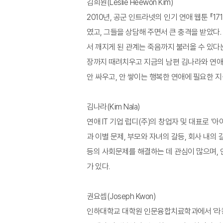
김희원(Leslie Heewon Kim)
2010년, 공군 인트라넷의 인기 연애 웹툰 『
였고, 그들을 상담해 주면서 큰 충격을 받았다
서 깨지게 된 관계는 죽음까지 불러올 수 있다
장까지 때려치우고 지금의 남편 김나라와 연애테
안 싸우고, 안 쌓이는 행복한 연애에 필요한 지
김나라(Kim Nala)
연애 IT 기업 럽디(주)의 창업자 및 대표로 
과 이별 문제, 부모와 자녀의 갈등, 회사 내의 
등의 사회문제를 해결하는 데 관심이 많으며, 연
가 있다.
권요셉(Joseph Kwon)
인하대학교 대학원 인문융합치료학과에서 ‘라캉