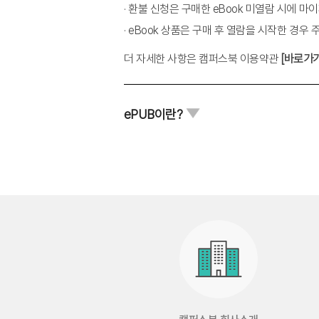
제2부 서운함 알아차리기
· 환불 신청은 구매한 eBook 미열람 시에 
· eBook 상품은 구매 후 열람을 시작한 경우
04 서운함이란
더 자세한 사항은 캠퍼스북 이용약관
[바로가
서운함은 해석 작용이다
서운함은 인식 작용이다
연인은 동일한 언어를 말하지 않는다
ePUB이란?
서운함은 내러티브의 단절이다
05 서운함은 왜 생길까
상호 기대의 차이
관계의 효용 감소와 손실 회피
서운할 때 뇌에서 일어나는 일
06 서운함을 둘러싼 심리 반응
서운함으로 오해되는 심리 반응