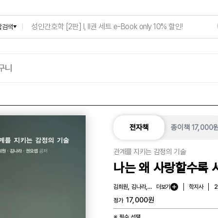
합검색
구니
종이책
17,000
전자책
관계를 지키는 감정의 기술
나는 왜 사랑할수록
김희원, 김나라, 권요셉
더보기
학지사
2
17,000
원
정가
※ 필수 선택