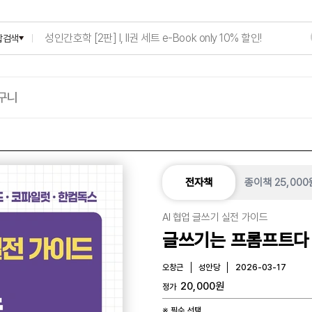
합검색
구니
종이책
25,000
전자책
AI 협업 글쓰기 실전 가이드
글쓰기는 프롬프트다
오창근
성안당
2026-03-17
20,000
원
정가
※ 필수 선택