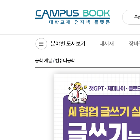
통
분야별 도서보기
내서재
장바
/
공학 계열
컴퓨터공학