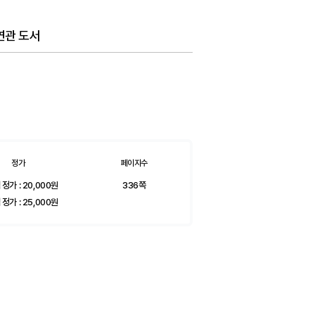
연관 도서
정가
페이지수
 정가 :
20,000
원
336쪽
 정가 :
25,000
원