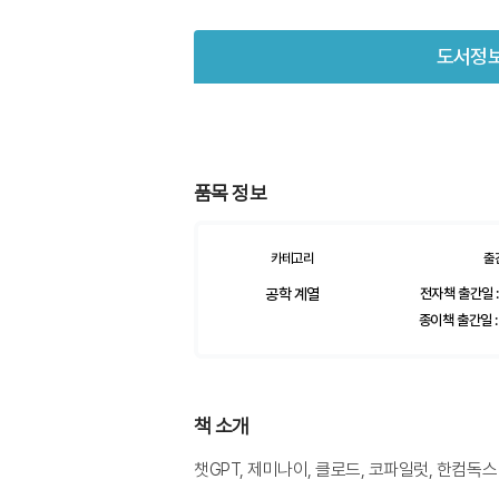
도서정
품목 정보
카테고리
출
공학 계열
전자책 출간일 :
종이책 출간일 :
책 소개
챗GPT, 제미나이, 클로드, 코파일럿, 한컴독스